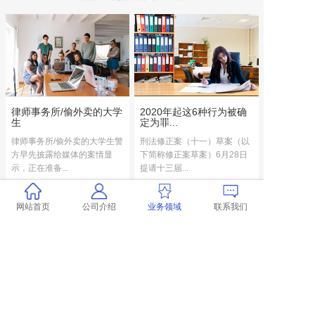
律师事务所/偷外卖的大学
2020年起这6种行为被确
生
定为罪...
律师事务所/偷外卖的大学生警
刑法修正案（十一）草案（以
方早先披露给媒体的案情显
下简称修正案草案）6月28日
示，正在准备...
提请十三届...
2020-12-18
2020-12-18
网站首页
公司介绍
业务领域
联系我们
法定继承和遗嘱继承哪个
事务所荣获“有抵押诉
优先？