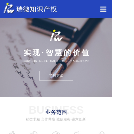
网站首页
瑞微介绍
实 现 · 智 慧 的 价 值
业务领域
RUIWEI INTELLECTUAL PROPERTY SOLUTIONS
瑞微动态
了解更多
联系我们
BUSINESS
业务范围
精益求精 合作共赢 诚信服务 锐意创新