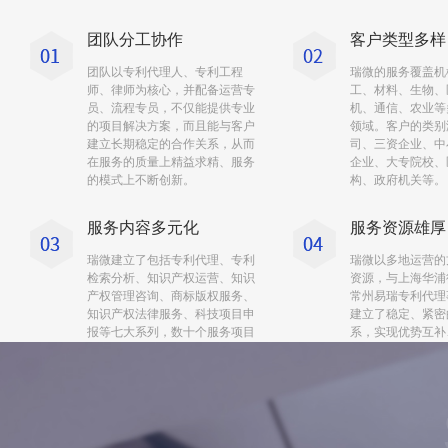
团队分工协作
客户类型多样
团队以专利代理人、专利工程
瑞微的服务覆盖机
师、律师为核心，并配备运营专
工、材料、生物、
员、流程专员，不仅能提供专业
机、通信、农业等
的项目解决方案，而且能与客户
领域。客户的类别
建立长期稳定的合作关系，从而
司、三资企业、中
在服务的质量上精益求精、服务
企业、大专院校、
的模式上不断创新。
构、政府机关等。
服务内容多元化
服务资源雄厚
瑞微建立了包括专利代理、专利
瑞微以多地运营的
检索分析、知识产权运营、知识
资源，与上海华浦
产权管理咨询、商标版权服务、
常州易瑞专利代理
知识产权法律服务、科技项目申
建立了稳定、紧密
报等七大系列，数十个服务项目
系，实现优势互补
的专业化服务体系，其中以知识
产权战略研究、专利运营、企业
知识产权托管顾问和知识产权诉
讼维权这四大服务项目最具实力
和特色。