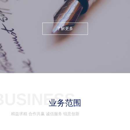
了解更多
BUSINESS
业务范围
精益求精 合作共赢 诚信服务 锐意创新