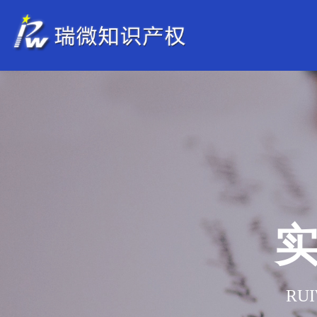
实
RUI